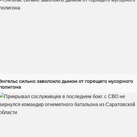
Энгельс сильно заволокло дымом от горящего мусорного
полигона