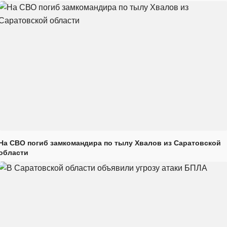
На СВО погиб замкомандира по тылу Хвалов из Саратовской
области