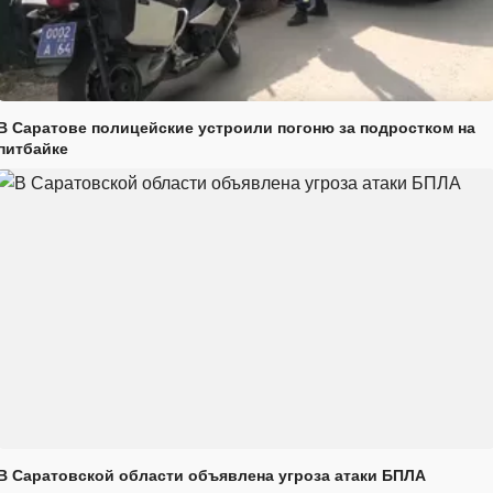
В Саратове полицейские устроили погоню за подростком на
питбайке
В Саратовской области объявлена угроза атаки БПЛА