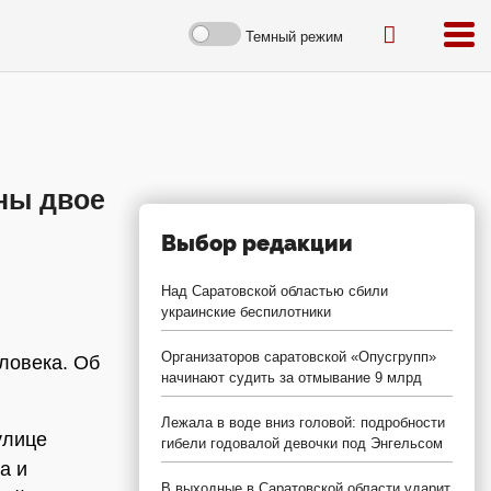
Темный режим
ны двое
Выбор редакции
Над Саратовской областью сбили
украинские беспилотники
Организаторов саратовской «Опусгрупп»
ловека. Об
начинают судить за отмывание 9 млрд
Лежала в воде вниз головой: подробности
улице
гибели годовалой девочки под Энгельсом
а и
В выходные в Саратовской области ударит