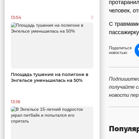
протаранил
человек, о
13:54
С травмами
пассажирку
Поделиться
новостью:
Площадь тушения на полигоне в
Подпишитес
Энгельсе уменьшилась на 50%
получайте 
новости пе
13:18
Популя