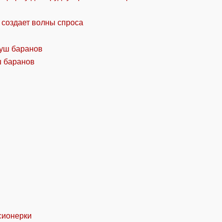
 создает волны спроса
ш баранов
сионерки