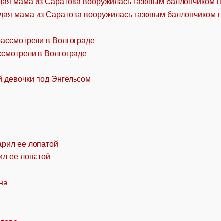
дая мама из Саратова вооружилась газовым баллончиком п
ссмотрели в Волгограде
й девочки под Энгельсом
ил ее лопатой