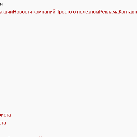
им
акции
Новости компаний
Просто о полезном
Реклама
Контак
ста