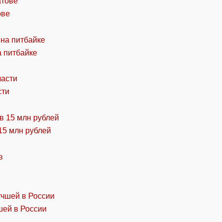
ове
а питбайке
сти
15 млн рублей
шей в России