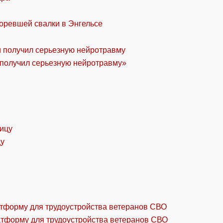
горевшей свалки в Энгельсе
«получил серьезную нейротравму»
цу
атформу для трудоустройства ветеранов СВО