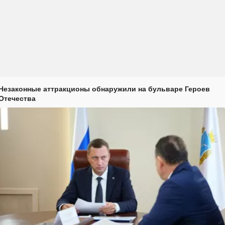
Незаконные аттракционы обнаружили на бульваре Героев
Отечества