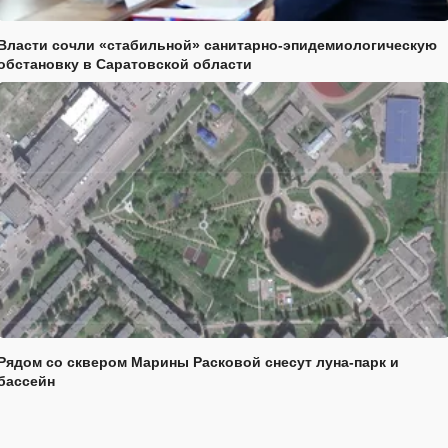
Власти сочли «стабильной» санитарно-эпидемиологическую
обстановку в Саратовской области
Рядом со сквером Марины Расковой снесут луна-парк и
бассейн