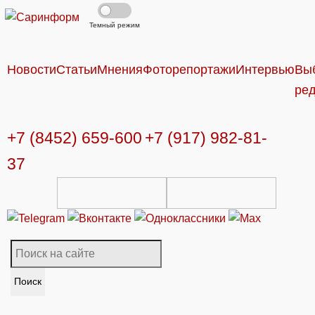
Темный режим
Новости
Статьи
Мнения
Фоторепортажи
Интервью
Вы
ре
+7 (8452) 659-600
+7 (917) 982-81-
37
Поиск