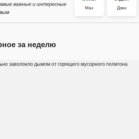
самые важные и интересные
Max
Дзен
рвым
рное за неделю