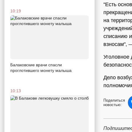
"Есть осно
10:19
прекращени
на террито
учреждений
списанию и
взносам", 
Уголовное 
безопаснос
Балаковские врачи спасли
проглотившего монету малыша
Дело возбу
полномочия
10:13
Поделиться
новостью:
Подпишитес