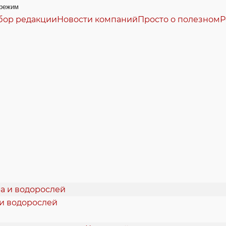
режим
бор редакции
Новости компаний
Просто о полезном
Р
 и водорослей