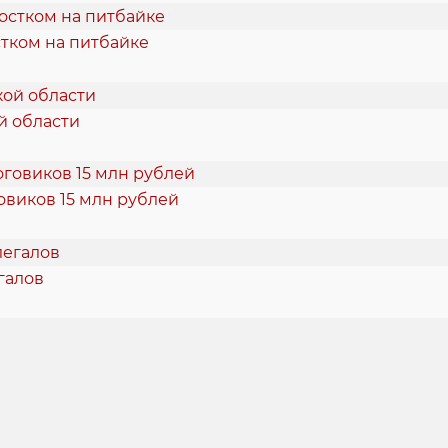
тком на питбайке
й области
овиков 15 млн рублей
галов