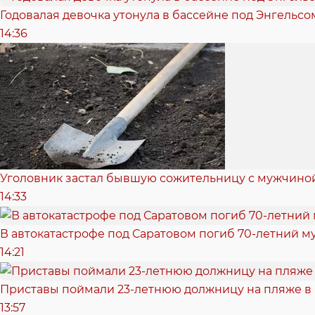
Годовалая девочка утонула в бассейне под Энгельсо
14:36
Уголовник застал бывшую сожительницу с мужчиной
14:33
В автокатастрофе под Саратовом погиб 70-летний 
14:21
Приставы поймали 23-летнюю должницу на пляже в
13:57