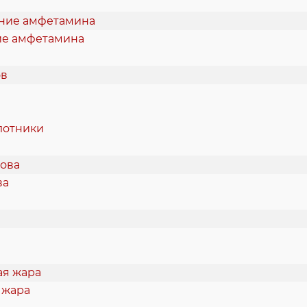
ие амфетамина
лотники
ва
 жара