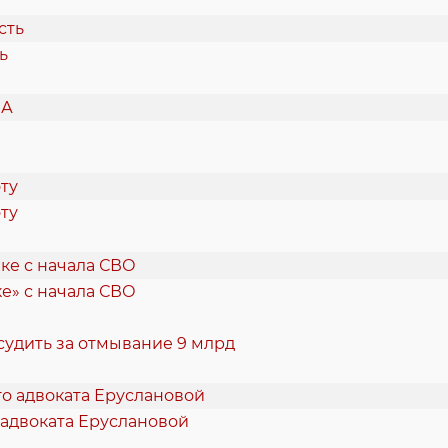
ь
ту
е» с начала СВО
судить за отмывание 9 млрд
 адвоката Еруслановой