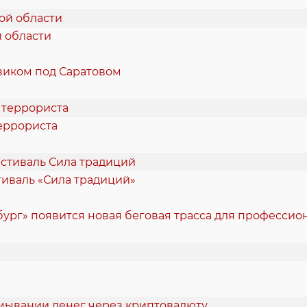
й области
виком под Саратовом
еррориста
стиваль «Сила традиций»
ург» появится новая беговая трасса для професси