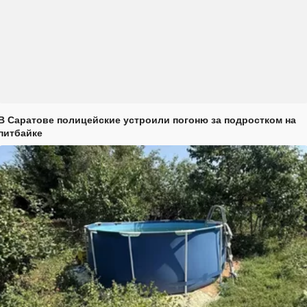
В Саратове полицейские устроили погоню за подростком на
питбайке