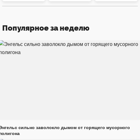
Популярное за неделю
Энгельс сильно заволокло дымом от горящего мусорного
полигона