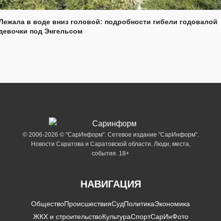
Лежала в воде вниз головой: подробности гибели годовалой
девочки под Энгельсом
© 2006-2026 © "СарИнформ". Сетевое издание "СарИнформ".
Новости Саратова и Саратовской области. Люди, места,
события. 18+
НАВИГАЦИЯ
Общество
Происшествия
Суд
Политика
Экономика
ЖКХ и строительство
Культура
Спорт
СарИнФото