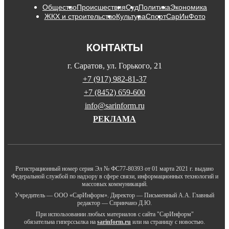
Общество
Происшествия
Суд
Политика
Экономика
ЖКХ и строительство
Культура
Спорт
СарИнФото
КОНТАКТЫ
г. Саратов, ул. Горького, 21
+7 (917) 982-81-37
+7 (8452) 659-600
info@sarinform.ru
РЕКЛАМА
Регистрационный номер серия Эл № ФС77-80393 от 01 марта 2021 г. выдано
Федеральной службой по надзору в сфере связи, информационных технологий и
массовых коммуникаций.
Учредитель — ООО «СарИнформ». Директор — Письменный А.А. Главный
редактор — Спринчанэ Д.Ю.
При использовании любых материалов с сайта "СарИнформ"
обязательна гиперссылка на
sarinform.ru
или на страницу с новостью.