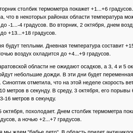
вторник столбик термометра покажет +1...+6 градусов
а, что в некоторых районах области температура мо
до -1...-4 градусов. Во вторник, 2 октября, днем возд
до +13...+18 градусов.
бря будут теплыми. Дневная температура составит +15
Ночью воздух охладится до +4...+9 градусов.
ратовской области не ожидают осадков, а 3, 4 и 5 о
ойдут небольшие дожди. В эти дни будет переменна
. Синоптик отметила, что на этой неделе скорость ве
10 метров в секунду. В среду, 3 октября, его порывы 
3-16 метров в секунду.
 5 октября, похолодает. Днем столбик термометра пок
адусов, а ночью +2...+7 градусов.
я мы ждем "бабье лето". В область придет антицикло