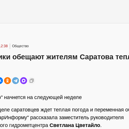
12:38
Общество
ики обещают жителям Саратова те
о" начнется на следующей неделе
деле саратовцев ждет теплая погода и переменная о
арИнформу" рассказала заместитель руководителя
ого гидрометцентра
Светлана Цветайло
.