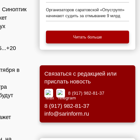
. Синоптик
Организаторов саратовской «Опусгрупп»
начинают судить за отмывание 9 млрд
жет
ух
Читать больше
...+20
ктября в
Связаться с редакцией или
я
прислать новость
тра
8 (917) 982-81-37
будут
8 (917) 982-81-37
info@sarinform.ru
ажет
н, на