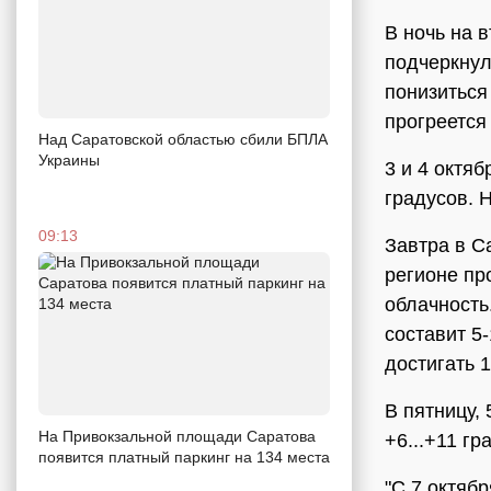
В ночь на 
подчеркнул
понизиться 
прогреется 
Над Саратовской областью сбили БПЛА
Украины
3 и 4 октя
градусов. 
09:13
Завтра в Са
регионе пр
облачность
составит 5-
достигать 1
В пятницу,
На Привокзальной площади Саратова
+6...+11 гр
появится платный паркинг на 134 места
"С 7 октябр