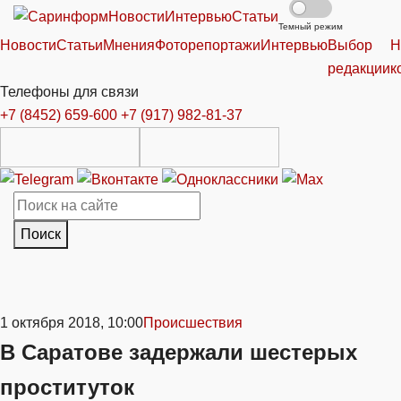
Новости
Интервью
Статьи
Темный режим
Новости
Статьи
Мнения
Фоторепортажи
Интервью
Выбор
Н
редакции
к
Телефоны для связи
+7 (8452) 659-600
+7 (917) 982-81-37
Поиск
1 октября 2018, 10:00
Происшествия
В Саратове задержали шестерых
проституток