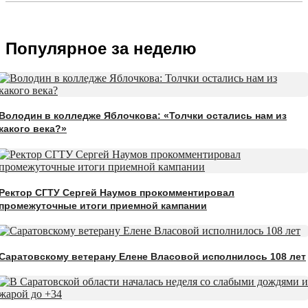
Популярное за неделю
Володин в колледже Яблочкова: «Толчки остались нам из
какого века?»
Ректор СГТУ Сергей Наумов прокомментировал
промежуточные итоги приемной кампании
Саратовскому ветерану Елене Власовой исполнилось 108 лет