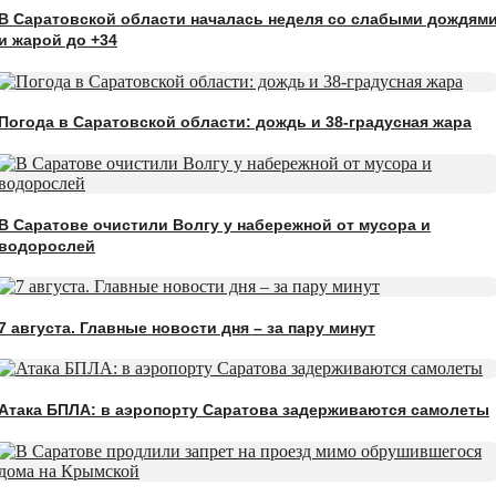
В Саратовской области началась неделя со слабыми дождям
и жарой до +34
Погода в Саратовской области: дождь и 38-градусная жара
В Саратове очистили Волгу у набережной от мусора и
водорослей
7 августа. Главные новости дня – за пару минут
Атака БПЛА: в аэропорту Саратова задерживаются самолеты