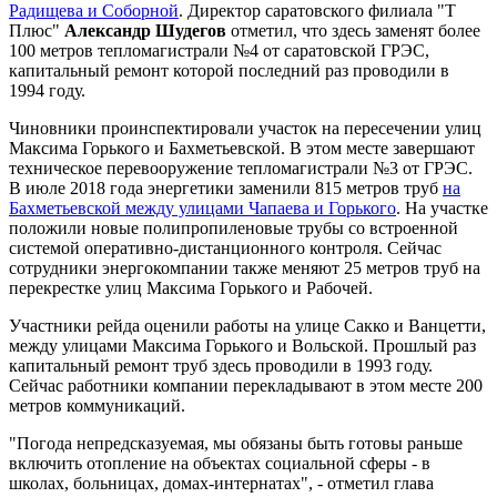
Радищева и Соборной
. Директор саратовского филиала "Т
Плюс"
Александр Шудегов
отметил, что здесь заменят более
100 метров тепломагистрали №4 от саратовской ГРЭС,
капитальный ремонт которой последний раз проводили в
1994 году.
Чиновники проинспектировали участок на пересечении улиц
Максима Горького и Бахметьевской. В этом месте завершают
техническое перевооружение тепломагистрали №3 от ГРЭС.
В июле 2018 года энергетики заменили 815 метров труб
на
Бахметьевской между улицами Чапаева и Горького
. На участке
положили новые полипропиленовые трубы со встроенной
системой оперативно-дистанционного контроля. Сейчас
сотрудники энергокомпании также меняют 25 метров труб на
перекрестке улиц Максима Горького и Рабочей.
Участники рейда оценили работы на улице Сакко и Ванцетти,
между улицами Максима Горького и Вольской. Прошлый раз
капитальный ремонт труб здесь проводили в 1993 году.
Сейчас работники компании перекладывают в этом месте 200
метров коммуникаций.
"Погода непредсказуемая, мы обязаны быть готовы раньше
включить отопление на объектах социальной сферы - в
школах, больницах, домах-интернатах", - отметил глава