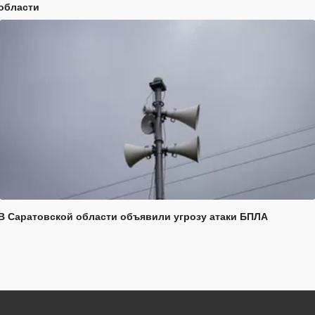
области
В Саратовской области объявили угрозу атаки БПЛА