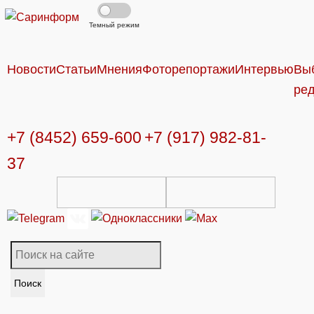
Темный режим
Новости
Статьи
Мнения
Фоторепортажи
Интервью
Вы
ре
+7 (8452) 659-600
+7 (917) 982-81-
37
Поиск