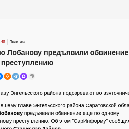
:45
Политика
ю Лобанову предъявили обвинение
 преступлению
аву Энгельсского района подозревают во взяточнич
вшему главе Энгельсского района Саратовской обл
Лобанову
предъявили обвинение еще по одному
ному преступлению. Об этом "СарИнформу" сообщи
емого
Станислав Зайцев
.