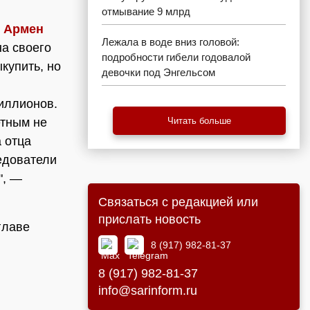
отмывание 9 млрд
.
Армен
Лежала в воде вниз головой:
на своего
подробности гибели годовалой
купить, но
девочки под Энгельсом
иллионов.
етным не
Читать больше
 отца
едователи
", —
Связаться с редакцией или
прислать новость
-главе
8 (917) 982-81-37
8 (917) 982-81-37
info@sarinform.ru