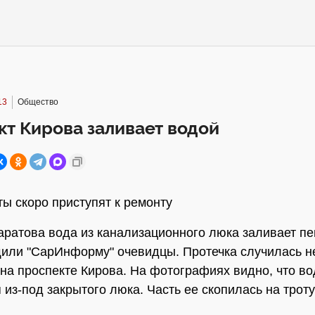
13
Общество
т Кирова заливает водой
ы скоро приступят к ремонту
аратова вода из канализационного люка заливает 
щили "СарИнформу" очевидцы. Протечка случилась н
на проспекте Кирова. На фотографиях видно, что во
 из-под закрытого люка. Часть ее скопилась на трот