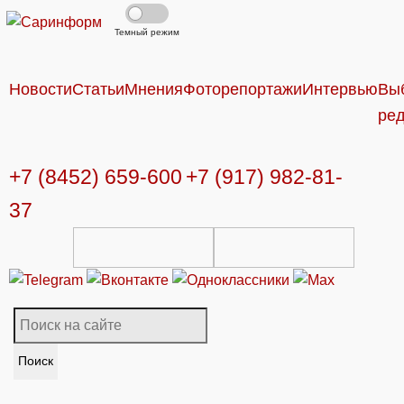
Темный режим
Новости
Статьи
Мнения
Фоторепортажи
Интервью
Вы
ре
+7 (8452) 659-600
+7 (917) 982-81-
37
Поиск