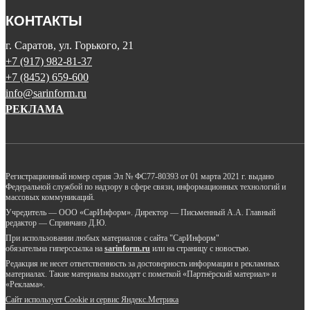
КОНТАКТЫ
г. Саратов, ул. Горького, 21
+7 (917) 982-81-37
+7 (8452) 659-600
info@sarinform.ru
РЕКЛАМА
Регистрационный номер серия Эл № ФС77-80393 от 01 марта 2021 г. выдано
Федеральной службой по надзору в сфере связи, информационных технологий и
массовых коммуникаций.
Учредитель — ООО «СарИнформ». Директор — Письменный А.А. Главный
редактор — Спринчанэ Д.Ю.
При использовании любых материалов с сайта "СарИнформ"
обязательна гиперссылка на
sarinform.ru
или на страницу с новостью.
Редакция не несет ответственность за достоверность информации в рекламных
материалах. Такие материалы выходят с пометкой «Партнёрский материал» и
«Реклама».
Сайт использует Cookie и сервиc Яндекс.Метрика