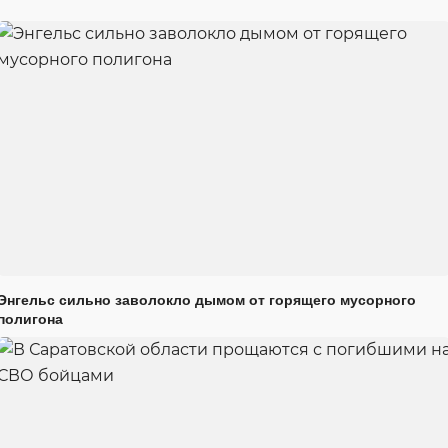
Энгельс сильно заволокло дымом от горящего мусорного
полигона