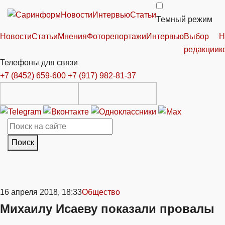
Новости
Интервью
Статьи
Темный режим
Новости
Статьи
Мнения
Фоторепортажи
Интервью
Выбор
Н
редакции
к
Телефоны для связи
+7 (8452) 659-600
+7 (917) 982-81-37
Поиск
16 апреля 2018, 18:33
Общество
Михаилу Исаеву показали провалы