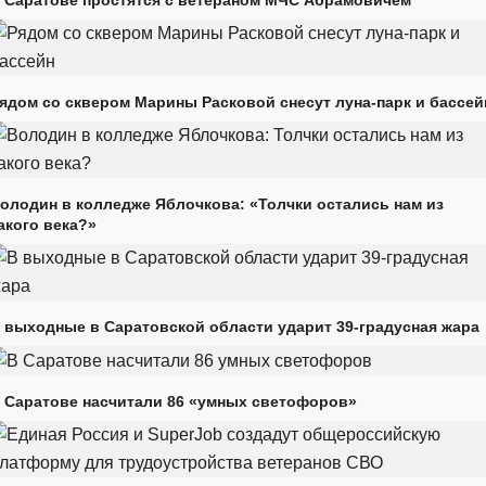
 Саратове простятся с ветераном МЧС Абрамовичем
ядом со сквером Марины Расковой снесут луна-парк и бассей
олодин в колледже Яблочкова: «Толчки остались нам из
акого века?»
 выходные в Саратовской области ударит 39-градусная жара
 Саратове насчитали 86 «умных светофоров»