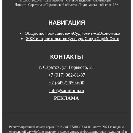
© 2006-2026 © "СарИнформ". Сетевое издание "СарИнформ".
Новости Саратова и Саратовской области. Люди, места, события. 18+
НАВИГАЦИЯ
Общество
Происшествия
Суд
Политика
Экономика
ЖКХ и строительство
Культура
Спорт
СарИнФото
КОНТАКТЫ
г. Саратов, ул. Горького, 21
+7 (917) 982-81-37
+7 (8452) 659-600
info@sarinform.ru
РЕКЛАМА
Регистрационный номер серия Эл № ФС77-80393 от 01 марта 2021 г. выдано
Федеральной службой по надзору в сфере связи, информационных технологий и