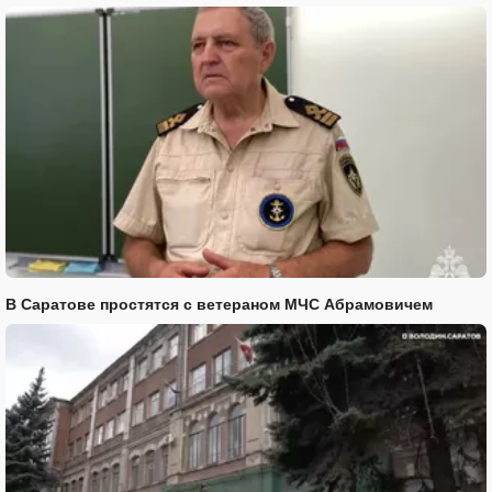
В Саратове простятся с ветераном МЧС Абрамовичем