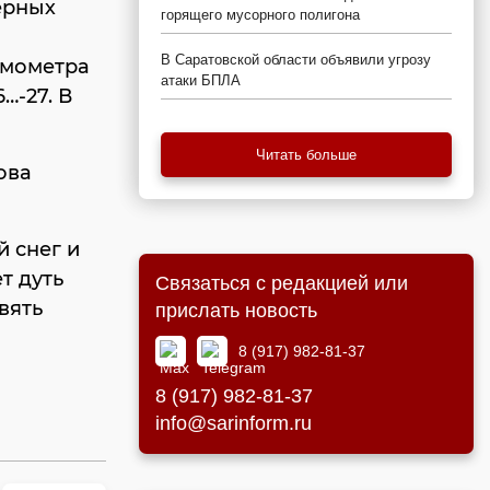
верных
горящего мусорного полигона
В Саратовской области объявили угрозу
ермометра
атаки БПЛА
…-27. В
Читать больше
ова
 снег и
т дуть
Связаться с редакцией или
вять
прислать новость
8 (917) 982-81-37
8 (917) 982-81-37
info@sarinform.ru