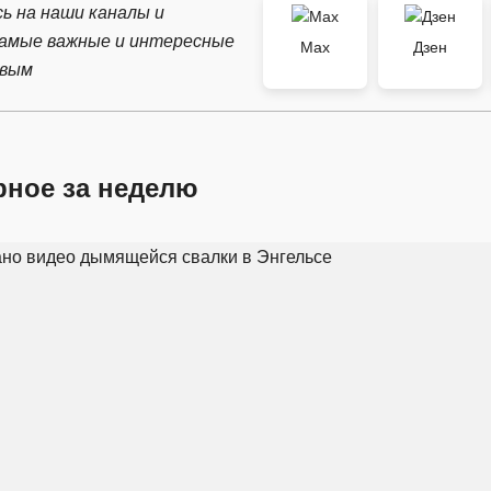
ь на наши каналы и
самые важные и интересные
Max
Дзен
рвым
рное за неделю