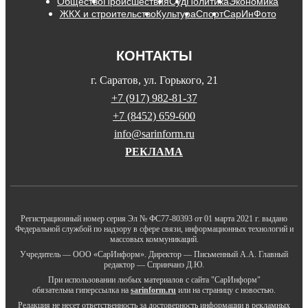
Общество
Происшествия
Суд
Политика
Экономика
ЖКХ и строительство
Культура
Спорт
СарИнФото
КОНТАКТЫ
г. Саратов, ул. Горького, 21
+7 (917) 982-81-37
+7 (8452) 659-600
info@sarinform.ru
РЕКЛАМА
Регистрационный номер серия Эл № ФС77-80393 от 01 марта 2021 г. выдано
Федеральной службой по надзору в сфере связи, информационных технологий и
массовых коммуникаций.
Учредитель — ООО «СарИнформ». Директор — Письменный А.А. Главный
редактор — Спринчанэ Д.Ю.
При использовании любых материалов с сайта "СарИнформ"
обязательна гиперссылка на
sarinform.ru
или на страницу с новостью.
Редакция не несет ответственность за достоверность информации в рекламных