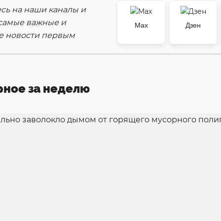
ь на наши каналы и
самые важные и
Max
Дзен
е новости первым
рное за неделю