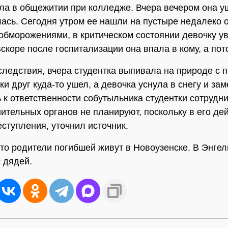
ла в общежитии при колледже. Вчера вечером она у
лась. Сегодня утром ее нашли на пустыре недалеко о
 обморожениями, в критическом состоянии девочку у
Вскоре после госпитализации она впала в кому, а пот
следствия, вчера студентка выпивала на природе с 
и друг куда-то ушел, а девочка уснула в снегу и зам
 к ответственности собутыльника студентки сотрудн
ительных органов не планируют, поскольку в его дей
еступления, уточнил источник.
что родители погибшей живут в Новоузенске. В Энгел
 дядей.