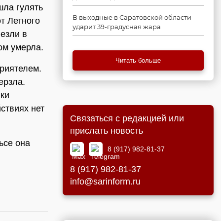
шла гулять
В выходные в Саратовской области
т Летного
ударит 39-градусная жара
везли в
ом умерла.
Читать больше
приятелем.
ерзла.
ики
ствиях нет
Связаться с редакцией или
прислать новость
ьсе она
8 (917) 982-81-37
8 (917) 982-81-37
info@sarinform.ru