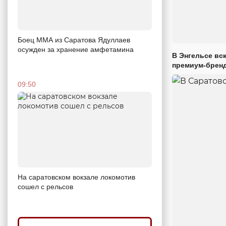
Боец ММА из Саратова Ядуллаев
осужден за хранение амфетамина
В Энгельсе вс
премиум-брен
09:50
На саратовском вокзале локомотив
сошел с рельсов