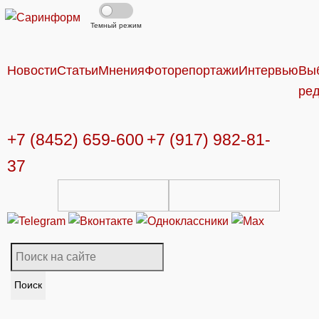
Темный режим
Новости
Статьи
Мнения
Фоторепортажи
Интервью
Вы
ре
+7 (8452) 659-600
+7 (917) 982-81-
37
Поиск