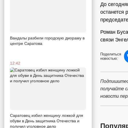
До сегодня
останется 
председате
Роман Буса
Вандалы разбили городскую диораму в
связи Энге
центре Саратова
Поделиться
новостью:
12:42
Подпишитес
получайте 
новости пе
Саратовец избил женщину ложкой для
обуви в День защитника Отечества и
Популя
получил уголовное дело