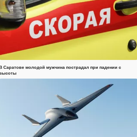
В Саратове молодой мужчина пострадал при падении с
высоты