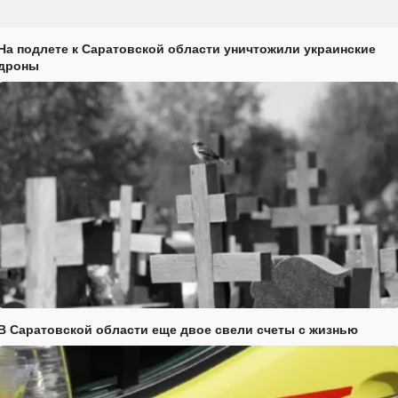
На подлете к Саратовской области уничтожили украинские
дроны
В Саратовской области еще двое свели счеты с жизнью