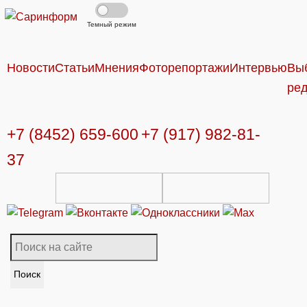
Темный режим
Новости
Статьи
Мнения
Фоторепортажи
Интервью
Вы
ре
+7 (8452) 659-600
+7 (917) 982-81-
37
Поиск