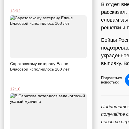
В отдел вн
13:02
рассказал, 
словам зая
решетки и 
Бойцы Росг
подозревае
украденное
выпивку. В
Саратовскому ветерану Елене
Власовой исполнилось 108 лет
Поделиться
новостью:
12:16
Подпишитес
получайте 
новости пе