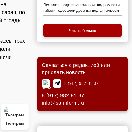
ина
Лежала в воде вниз головой: подробности
гибели годовалой девочки под Энгельсом
 сарая, по
й ограды,
Читать больше
рассы трех
дали
упили
Связаться с редакцией или
прислать новость
8 (917) 982-81-37
8 (917) 982-81-37
info@sarinform.ru
Телеграм