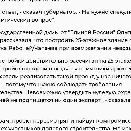
 ответ, - сказал губернатор. - Не нужно спекул
литический вопрос".
осударственной думы от "Единой России"
Ольг
рассказала, что построить 25-этажное здание
тка Рабочей/Чапаева при всем желании невоз
астройки действительно рассчитан на 25 этаж
стройплощадкой находятся памятники архите
хотели реализовать такой проект, у нас ничего
 - потому что нужно соблюдать требования
тельства. Невозможно утвердить нулевую охр
 ней не подпишется ни один эксперт", - сказала
вам, проект пересмотрят и найдут компромисс
сех участников долевого строительства. Не ис