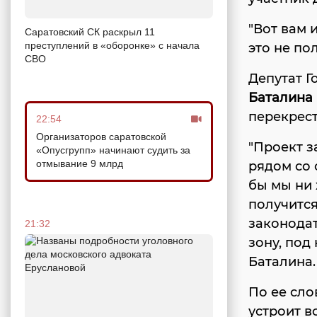
"Вот вам и
Саратовский СК раскрыл 11
преступлений в «оборонке» с начала
это не по
СВО
Депутат Г
Баталина
перекрес
22:54
Организаторов саратовской
"Проект з
«Опусгрупп» начинают судить за
отмывание 9 млрд
рядом со 
бы мы ни 
получится
законода
21:32
зону, под
Баталина.
По ее сло
устроит в