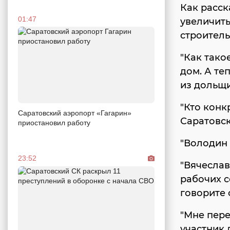
Как расск
01:47
увеличить
строитель
"Как тако
дом. А те
из дольщи
"Кто конк
Саратовский аэропорт «Гагарин»
Саратовс
приостановил работу
"Володин 
23:52
"Вячеслав
рабочих с
говорите 
"Мне пере
участник 