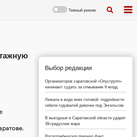
Темный режим
этажную
Выбор редакции
Организаторов саратовской «Опусгрупп»
начинают судить за отмывание 9 млрд
Лежала в воде вниз головой: подробности
гибели годовалой девочки под Энгельсом
е
В выходные в Саратовской области ударит
К
39-градусная жара
аратове.
Роспотребнадзор признал факт