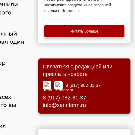
решили
загрязнения воздуха из-за горевшей
свалки в Энгельсе
вого
Читать больше
тажный
азал один
ор
Связаться с редакцией или
прислать новость
8 (917) 982-81-37
всех
8 (917) 982-81-37
что вы
info@sarinform.ru
ил