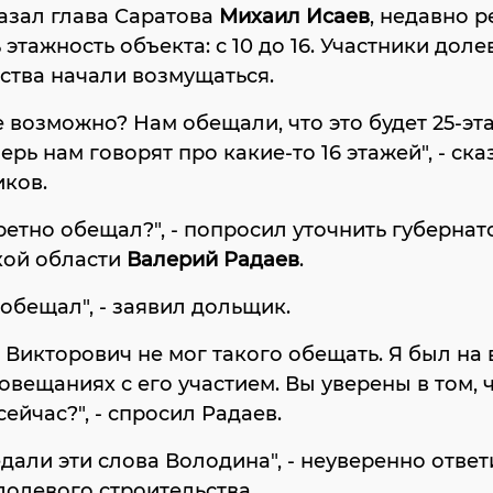
азал глава Саратова
Михаил Исаев
, недавно 
 этажность объекта: с 10 до 16. Участники доле
ства начали возмущаться.
е возможно? Нам обещали, что это будет 25-э
перь нам говорят про какие-то 16 этажей", - ск
ков.
ретно обещал?", - попросил уточнить губернат
кой области
Валерий Радаев
.
обещал", - заявил дольщик.
 Викторович не мог такого обещать. Я был на 
овещаниях с его участием. Вы уверены в том, 
сейчас?", - спросил Радаев.
дали эти слова Володина", - неуверенно ответ
долевого строительства.