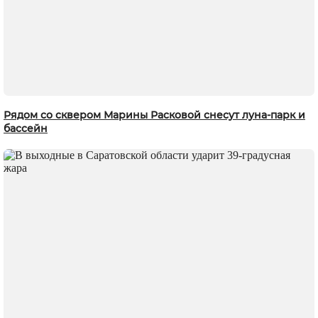
Рядом со сквером Марины Расковой снесут луна-парк и
бассейн