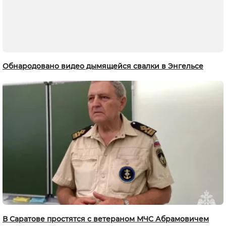
Обнародовано видео дымящейся свалки в Энгельсе
В Саратове простятся с ветераном МЧС Абрамовичем