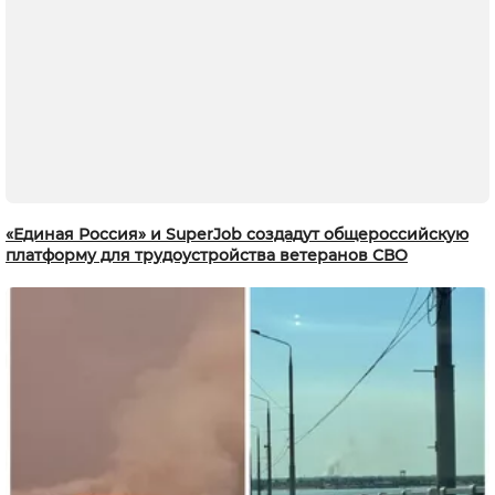
«Единая Россия» и SuperJob создадут общероссийскую
платформу для трудоустройства ветеранов СВО