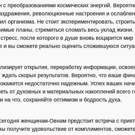
н с преобразованиями космических энергий. Вероятн
аздражения, революционные настроения и ослабле
ил организма. Не стоит экспериментировать, строить
имые планы, стремиться сломать весь уклад жизни.
стресс, после которого в душе вновь воцарится мир 
е и вы сможете реально оценить сложившуюся ситуа
лизирует открытия, переработку информации, освоен
т ждать скорых результатов. Вероятно, что ваше фи
окажется недостаточно надежным. Успех ваших нач
сеть от духовных и материальных накоплений всего г
и на что, сохраняйте оптимизм и бодрость духа.
сегодня женщинам-Овнам предстоит встреча с прия
вы получите удовольствие от комплиментов, сможете