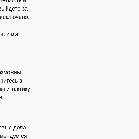
легкость и
выйдете за
 исключено,
и, и вы
Возможны
ритесь в
ы и тактику
и
новые дела
омендуется