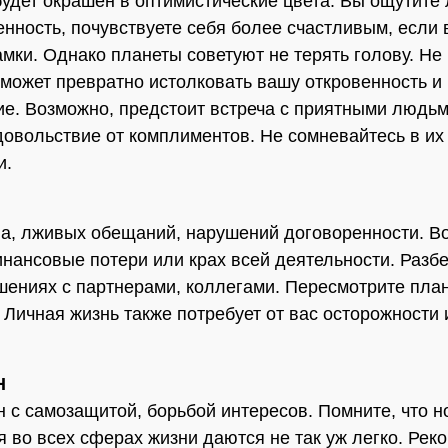
будет окрашен в оптимистические цвета. Вы ощутите 
нность, почувствуете себя более счастливым, если 
мки. Однако планеты советуют не терять голову. Не
о может превратно истолковать вашу откровенность и
е. Возможно, предстоит встреча с приятными людьм
довольствие от комплиментов. Не сомневайтесь в их
и.
а, лживых обещаний, нарушений договоренности. 
нансовые потери или крах всей деятельности. Разбе
шениях с партнерами, коллегами. Пересмотрите план
 Личная жизнь также потребует от вас осторожности 
Н
н с самозащитой, борьбой интересов. Помните, что 
я во всех сферах жизни даются не так уж легко. Рек