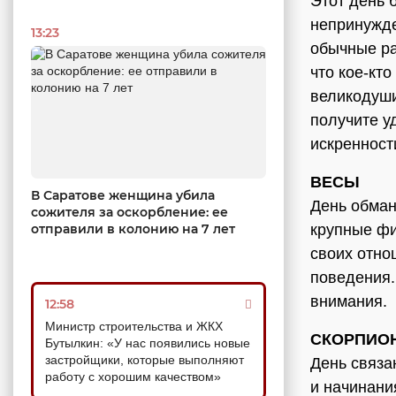
Этот день 
непринужде
13:23
обычные ра
что кое-кт
великодуши
получите у
искренност
ВЕСЫ
В Саратове женщина убила
День обман
сожителя за оскорбление: ее
отправили в колонию на 7 лет
крупные фи
своих отно
поведения.
внимания.
12:58
Министр строительства и ЖКХ
СКОРПИО
Бутылкин: «У нас появились новые
застройщики, которые выполняют
День связа
работу с хорошим качеством»
и начинани