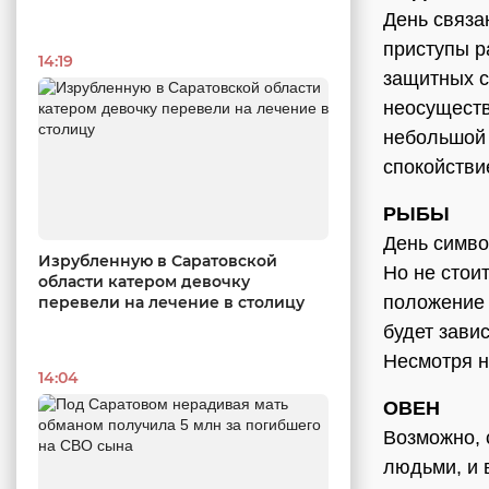
День связа
приступы р
14:19
защитных с
неосуществ
небольшой 
спокойстви
РЫБЫ
День симво
Изрубленную в Саратовской
Но не стои
области катером девочку
положение 
перевели на лечение в столицу
будет зави
Несмотря н
14:04
ОВЕН
Возможно, 
людьми, и 