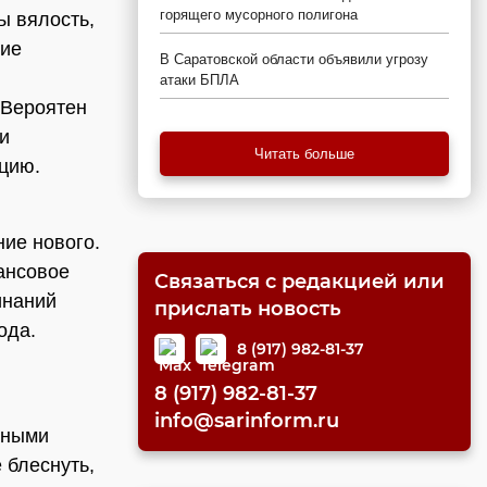
горящего мусорного полигона
ы вялость,
ние
В Саратовской области объявили угрозу
атаки БПЛА
 Вероятен
и
Читать больше
цию.
ие нового.
нансовое
Связаться с редакцией или
инаний
прислать новость
ода.
8 (917) 982-81-37
8 (917) 982-81-37
info@sarinform.ru
тными
 блеснуть,