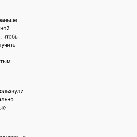
 раньше
жной
, чтобы
лучите
ятым
кользнули
ально
вые