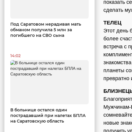
показать с
сделать му
ТЕЛЕЦ
Под Саратовом нерадивая мать
обманом получила 5 млн за
Этот день 
погибшего на СВО сына
более счас
встреча с 
комплимент
14:02
знакомства
планеты со
превратно 
БЛИЗНЕЦ
Благоприят
Мужчинам-Б
В больнице остался один
сомневайте
пострадавший при налетах БПЛА
на Саратовскую область
новые знак
получить у