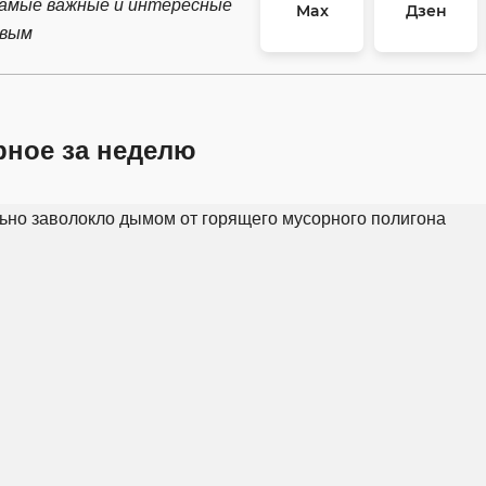
самые важные и интересные
Max
Дзен
рвым
рное за неделю