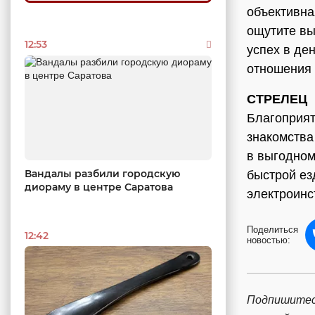
объективна
ощутите вы
12:53
успех в де
отношения 
СТРЕЛЕЦ
Благоприя
знакомства
в выгодном
Вандалы разбили городскую
быстрой ез
диораму в центре Саратова
электроинс
Поделиться
12:42
новостью:
Подпишитес