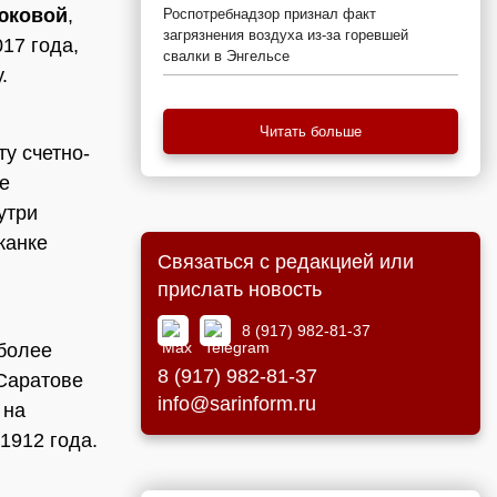
юковой
,
Роспотребнадзор признал факт
загрязнения воздуха из-за горевшей
17 года,
свалки в Энгельсе
.
Читать больше
ту счетно-
е
утри
канке
Связаться с редакцией или
прислать новость
8 (917) 982-81-37
иболее
8 (917) 982-81-37
 Саратове
info@sarinform.ru
 на
 1912 года.