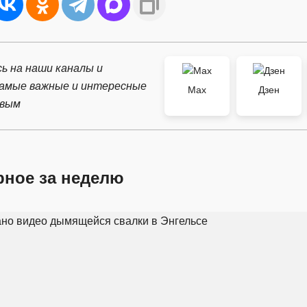
ь на наши каналы и
самые важные и интересные
Max
Дзен
рвым
рное за неделю