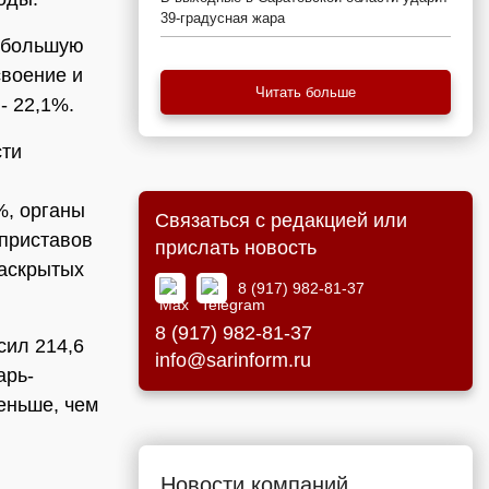
39-градусная жара
аибольшую
своение и
Читать больше
- 22,1%.
сти
%, органы
Связаться с редакцией или
 приставов
прислать новость
раскрытых
8 (917) 982-81-37
8 (917) 982-81-37
сил 214,6
info@sarinform.ru
арь-
еньше, чем
Новости компаний