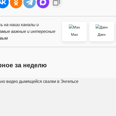
ь на наши каналы и
самые важные и интересные
Max
Дзен
рвым
рное за неделю