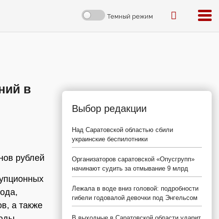
Темный режим
ний в
Выбор редакции
Над Саратовской областью сбили
украинские беспилотники
нов рублей
Организаторов саратовской «Опусгрупп»
начинают судить за отмывание 9 млрд
рупционных
Лежала в воде вниз головой: подробности
ода,
гибели годовалой девочки под Энгельсом
в, а также
оды.
В выходные в Саратовской области ударит