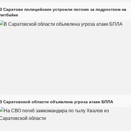
В Саратове полицейские устроили погоню за подростком на
питбайке
В Саратовской области объявлена угроза атаки БПЛА