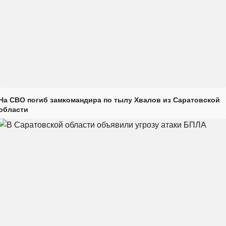
На СВО погиб замкомандира по тылу Хвалов из Саратовской
области