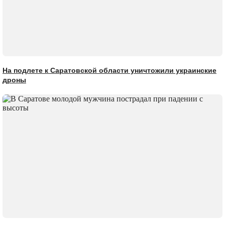
На подлете к Саратовской области уничтожили украинские
дроны