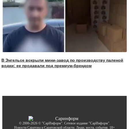
В Энгельсе вскрыли мини-завод по производству паленой
водки: ее продавали под премиум-брендом
© 2006-2026 © "СарИнформ". Сетевое издание "СарИнформ".
Новости Саратова и Саратовской области. Люди, места, события. 18+