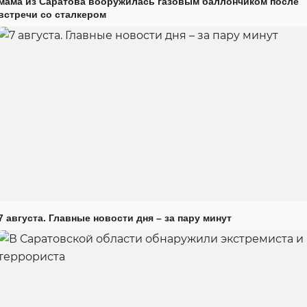
мама из Саратова вооружилась газовым баллончиком после
встречи со сталкером
7 августа. Главные новости дня – за пару минут