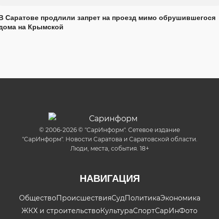
В Саратове продлили запрет на проезд мимо обрушившегося
дома на Крымской
© 2006-2026 © "СарИнформ". Сетевое издание
"СарИнформ". Новости Саратова и Саратовской области.
Люди, места, события. 18+
НАВИГАЦИЯ
Общество
Происшествия
Суд
Политика
Экономика
ЖКХ и строительство
Культура
Спорт
СарИнФото