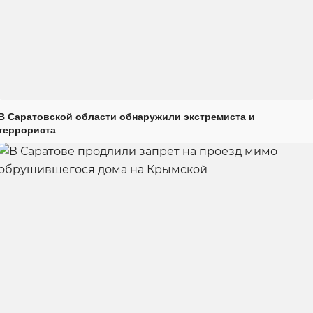
В Саратовской области обнаружили экстремиста и
террориста