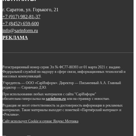
г. Саратов, ул. Горького, 21
+7 (917) 982-81-37
+7 (8452) 659-600
info@sarinform.ru
РЕКЛАМА
Регистрационный номер серия Эл № ФС77-80393 от 01 марта 2021 г. выдано
Федеральной службой по надзору в сфере связи, информационных технологий и
массовых коммуникаций.
Учредитель — ООО «СарИнформ». Директор — Письменный А.А. Главный
редактор — Спринчанэ Д.Ю.
При использовании любых материалов с сайта "СарИнформ"
обязательна гиперссылка на
sarinform.ru
или на страницу с новостью.
Редакция не несет ответственность за достоверность информации в рекламных
материалах. Такие материалы выходят с пометкой «Партнёрский материал» и
«Реклама».
Сайт использует Cookie и сервиc Яндекс.Метрика