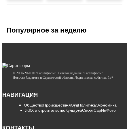
Популярное за неделю
© 2006-2026 © "СарИнформ". Сетевое издание "СарИнформ".
Новости Саратова и Саратовской области. Люди, места, события. 18+
НАВИГАЦИЯ
Общество
Происшествия
Суд
Политика
Экономика
ЖКХ и строительство
Культура
Спорт
СарИнФото
КОНТАКТЫ