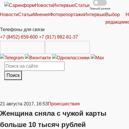
Новости
Интервью
Статьи
Темный режим
Новости
Статьи
Мнения
Фоторепортажи
Интервью
Выбор
Н
редакции
к
Телефоны для связи
+7 (8452) 659-600
+7 (917) 982-81-37
Поиск
21 августа 2017, 16:53
Происшествия
Женщина сняла с чужой карты
больше 10 тысяч рублей