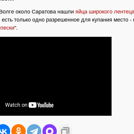
Волге около Саратова нашли
яйца широкого лентец
 есть только одно разрешенное для купания место -
 пески
".