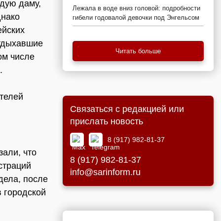
дую даму,
Лежала в воде вниз головой: подробности
днако
гибели годовалой девочки под Энгельсом
ейских
Отдыхавшие
Читать больше
ом числе
.
телей
Связаться с редакцией или
прислать новость
8 (917) 982-81-37
али, что
8 (917) 982-81-37
страций
info@sarinform.ru
дела, после
в городской