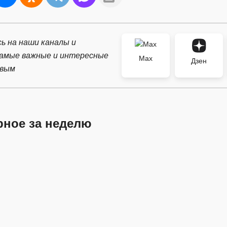
ь на наши каналы и
самые важные и интересные
Max
Дзен
рвым
рное за неделю