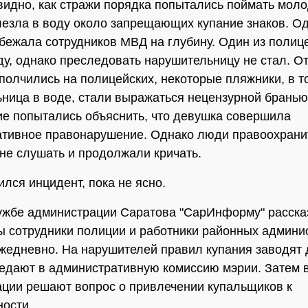
видно, как стражи порядка попытались поймать моло
лезла в воду около запрещающих купание знаков. О
бежала сотрудников МВД на глубину. Один из полиц
ду, однако преследовать нарушительницу не стал. 
полчились на полицейских, некоторые пляжники, в т
ница в воде, стали выражаться нецензурной бранью
е попытались объяснить, что девушка совершила
ативное правонарушение. Однако люди правоохрани
не слушать и продолжали кричать.
ился инцидент, пока не ясно.
ужбе администрации Саратова "СарИнформу" рассказ
ы сотрудники полиции и работники районных админи
жедневно. На нарушителей правил купания заводят 
редают в административную комиссию мэрии. Затем 
ции решают вопрос о привлечении купальщиков к
ности.