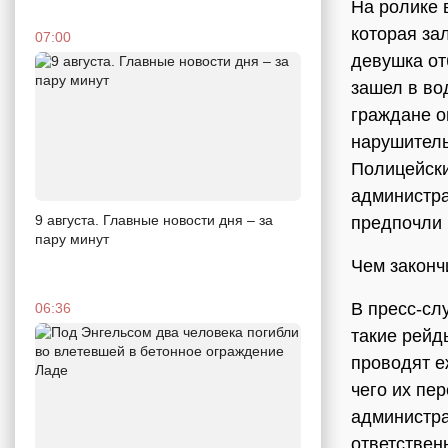
На ролике 
которая за
07:00
девушка от
зашел в во
граждане о
нарушитель
Полицейски
администр
9 августа. Главные новости дня – за
предпочли 
пару минут
Чем законч
В пресс-сл
06:36
такие рейд
проводят е
чего их пе
администра
ответствен