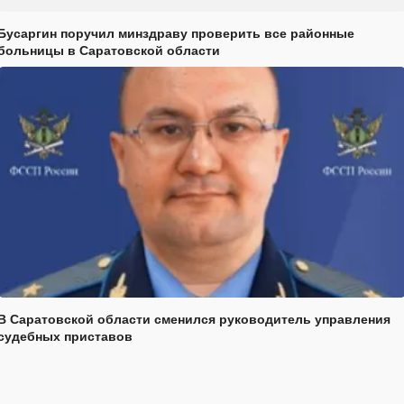
Бусаргин поручил минздраву проверить все районные
больницы в Саратовской области
В Саратовской области сменился руководитель управления
судебных приставов