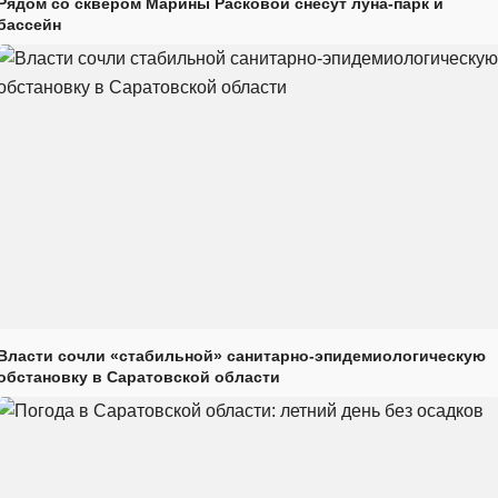
Рядом со сквером Марины Расковой снесут луна-парк и
бассейн
Власти сочли «стабильной» санитарно-эпидемиологическую
обстановку в Саратовской области