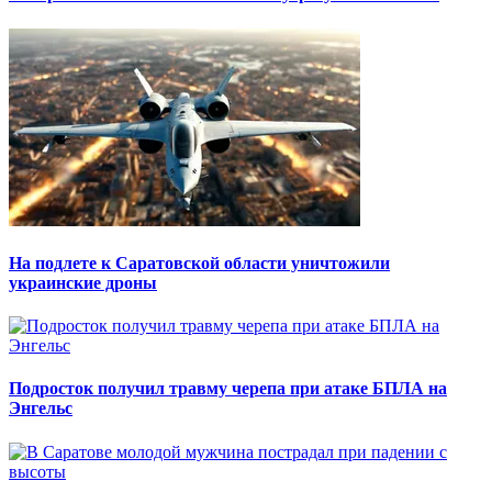
На подлете к Саратовской области уничтожили
украинские дроны
Подросток получил травму черепа при атаке БПЛА на
Энгельс