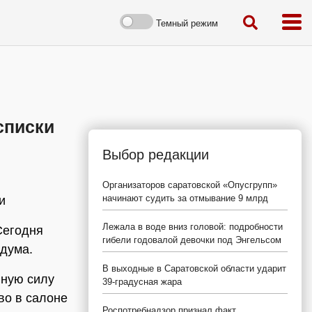
Темный режим
списки
Выбор редакции
Организаторов саратовской «Опусгрупп»
начинают судить за отмывание 9 млрд
и
Лежала в воде вниз головой: подробности
Сегодня
гибели годовалой девочки под Энгельсом
 дума.
В выходные в Саратовской области ударит
нную силу
39-градусная жара
во в салоне
Роспотребнадзор признал факт