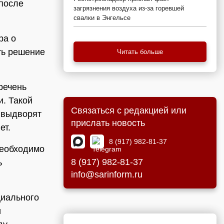
 после
загрязнения воздуха из-за горевшей
свалки в Энгельсе
ра о
ть решение
Читать больше
речень
и. Такой
Связаться с редакцией или
 выдворят
прислать новость
ет.
8 (917) 982-81-37
необходимо
8 (917) 982-81-37
ь
info@sarinform.ru
циального
и