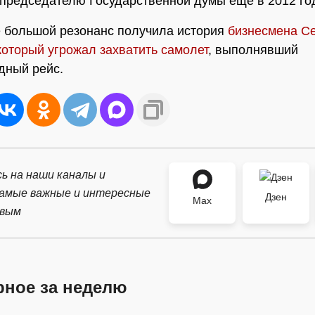
председателю Государственной думы еще в 2012 год
 большой резонанс получила история
бизнесмена С
который угрожал захватить самолет
, выполнявший
дный рейс.
ь на наши каналы и
самые важные и интересные
Дзен
Max
рвым
рное за неделю