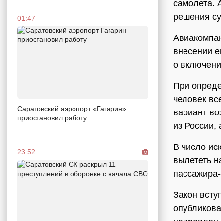
самолета. 
решения су
01:47
Авиакомпан
внесении е
о включени
При опреде
человек вс
Саратовский аэропорт «Гагарин»
вариант во
приостановил работу
из России,
В число ис
23:52
вылететь н
пассажира-
Закон всту
опубликова