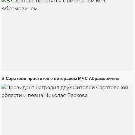
В Саратове простятся с ветераном МЧС Абрамовичем