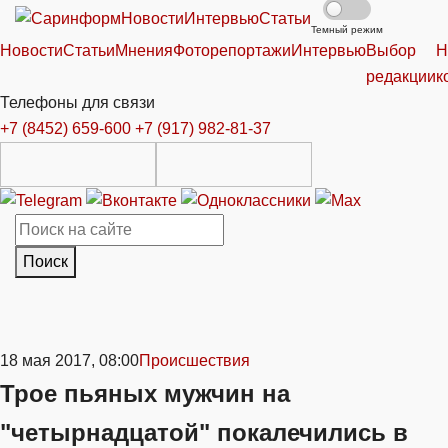
Новости
Интервью
Статьи
Темный режим
Новости
Статьи
Мнения
Фоторепортажи
Интервью
Выбор
Н
редакции
к
Телефоны для связи
+7 (8452) 659-600
+7 (917) 982-81-37
Поиск
18 мая 2017, 08:00
Происшествия
Трое пьяных мужчин на
"четырнадцатой" покалечились в