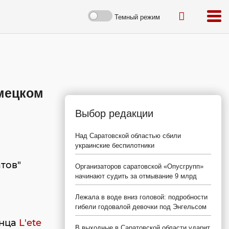
Темный режим
емецком
Выбор редакции
Над Саратовской областью сбили
украинские беспилотники
тов"
Организаторов саратовской «Опусгрупп»
начинают судить за отмывание 9 млрд
в
Лежала в воде вниз головой: подробности
гибели годовалой девочки под Энгельсом
анца
L'еtе
В выходные в Саратовской области ударит