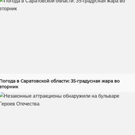
Погода в Саратовской области: 35-градусная жара во
вторник