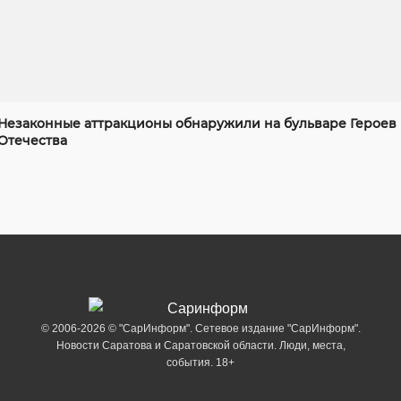
Незаконные аттракционы обнаружили на бульваре Героев
Отечества
© 2006-2026 © "СарИнформ". Сетевое издание "СарИнформ".
Новости Саратова и Саратовской области. Люди, места,
события. 18+