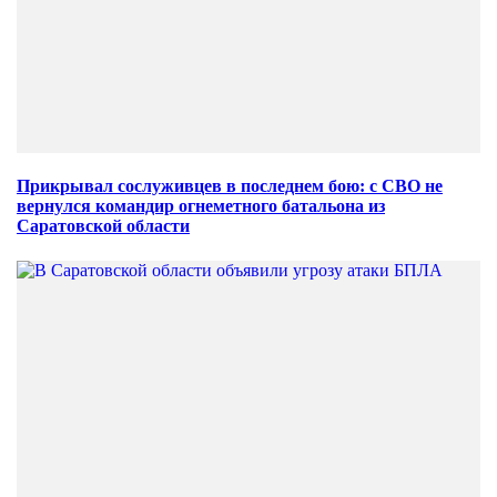
Прикрывал сослуживцев в последнем бою: с СВО не
вернулся командир огнеметного батальона из
Саратовской области