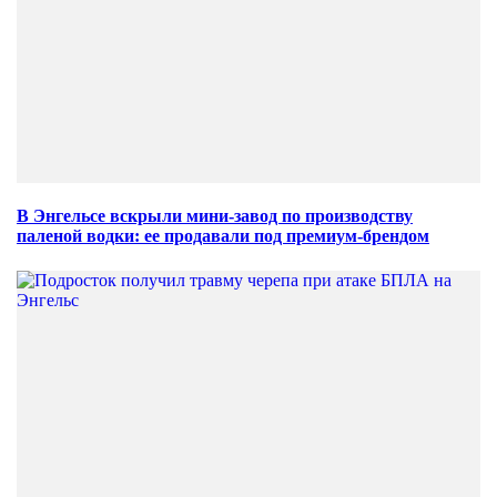
В Энгельсе вскрыли мини-завод по производству
паленой водки: ее продавали под премиум-брендом